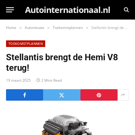
Autointernationaal.nl
Home
Autonieuws
Toekomstplannen
Stellantis brengt de Hemi V8 terug!
»
»
»
TOEKOMSTPLANNEN
Stellantis brengt de Hemi V8
terug!
19 maart 2025
2 Mins Read