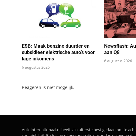
ESB: Maak benzine duurder en
Newsflash: Au
subsidieer elektrische auto’s voor
aan Q8
lage inkomens
6 augustus 2026
6 augustus 2026
Reageren is niet mogelijk.
Autointernationaal.nl heeft zijn uiterste best gedaan om te acht
copyright zit. Bedrijven of personen die desondanks menen 