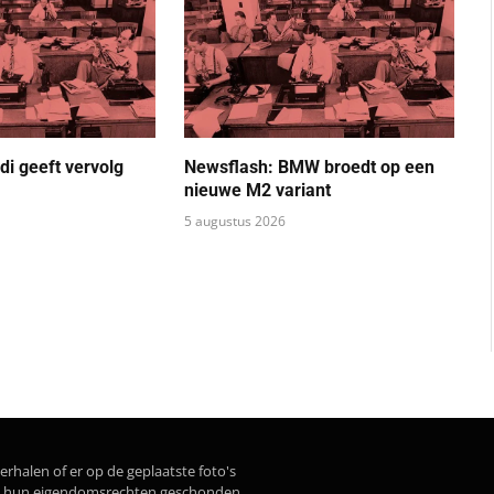
di geeft vervolg
Newsflash: BMW broedt op een
nieuwe M2 variant
5 augustus 2026
erhalen of er op de geplaatste foto's
dat hun eigendomsrechten geschonden