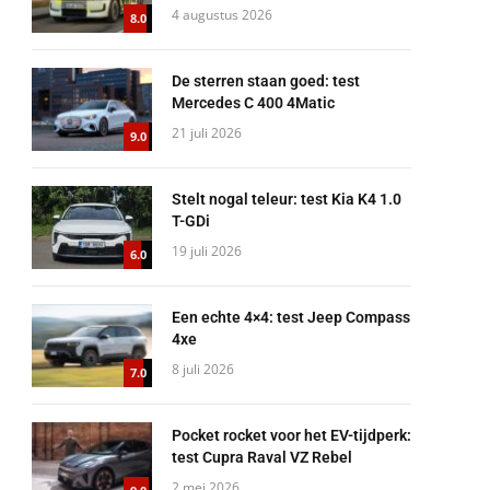
4 augustus 2026
8.0
De sterren staan goed: test
Mercedes C 400 4Matic
21 juli 2026
9.0
Stelt nogal teleur: test Kia K4 1.0
T-GDi
19 juli 2026
6.0
Een echte 4×4: test Jeep Compass
4xe
8 juli 2026
7.0
Pocket rocket voor het EV-tijdperk:
test Cupra Raval VZ Rebel
2 mei 2026