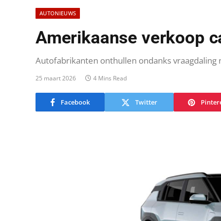
AUTONIEUWS
Amerikaanse verkoop ca
Autofabrikanten onthullen ondanks vraagdaling n
25 maart 2026
4 Mins Read
Facebook
Twitter
Pinter