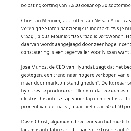
belastingkorting van 7.500 dollar op 30 september
Christian Meunier, voorzitter van Nissan Americas,
Verenigde Staten aanzienlijk is ingezakt. “Als je n
vraag”, aldus Meunier. “De vraag is verdwenen. He
daarvan wordt aangejaagd door zeer hoge incentiv
constatering is een tegenvaller voor Nissan want 
Jose Munoz, de CEO van Hyundai, zegt dat het bedri
gestegen, een trend naar hogere verkopen van ele
maar door marktomstandigheden”. De Koreaanse 
hybrides te produceren. “Ik denk dat we een evol
elektrische auto’s stap voor stap een beetje zal 
procent van de markt, maar niet naar 50 of 60 pr
David Christ, algemeen directeur van het merk To
Japanse autofabrikant dit jaar 3 elektrische auto’