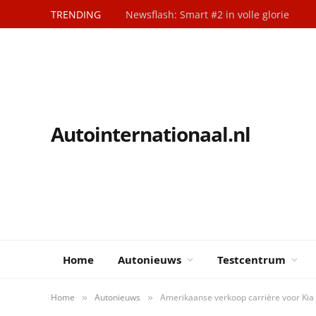
TRENDING
Newsflash: Smart #2 in volle glorie
Autointernationaal.nl
Home
Autonieuws
Testcentrum
Home
Autonieuws
Amerikaanse verkoop carrière voor Kia
»
»