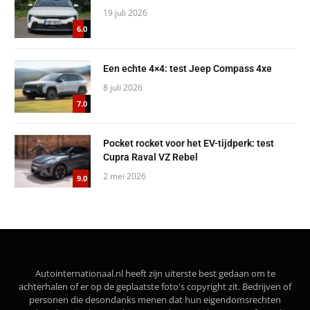
19 juli 2026
6.0
Een echte 4×4: test Jeep Compass 4xe
8 juli 2026
7.0
Pocket rocket voor het EV-tijdperk: test
Cupra Raval VZ Rebel
2 mei 2026
9.0
Autointernationaal.nl heeft zijn uiterste best gedaan om te
achterhalen of er op de geplaatste foto's copyright zit. Bedrijven of
personen die desondanks menen dat hun eigendomsrechten