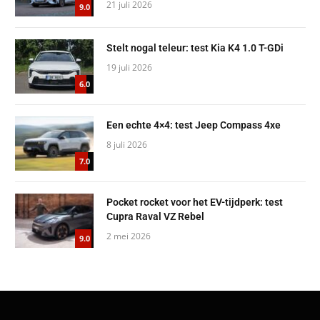
21 juli 2026
9.0
Stelt nogal teleur: test Kia K4 1.0 T-GDi
19 juli 2026
6.0
Een echte 4×4: test Jeep Compass 4xe
8 juli 2026
7.0
Pocket rocket voor het EV-tijdperk: test
Cupra Raval VZ Rebel
2 mei 2026
9.0