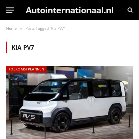
Autointernationaal.nl
Home
Posts Tagged "Kia PV7"
»
KIA PV7
TOEKOMSTPLANNEN