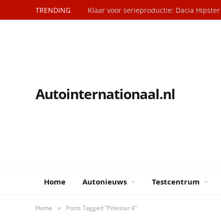
TRENDING
Klaar voor serieproductie: Dacia Hipster
Autointernationaal.nl
Home
Autonieuws
Testcentrum
Home
Posts Tagged "Polestar 4"
»