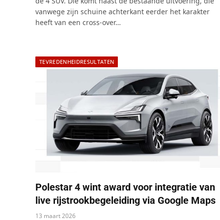
de 4 SUV. Die komt naast de bestaande uitvoering, die
vanwege zijn schuine achterkant eerder het karakter
heeft van een cross-over…
TEVREDENHEIDRESULTATEN
Polestar 4 wint award voor integratie van
live rijstrookbegeleiding via Google Maps
13 maart 2026