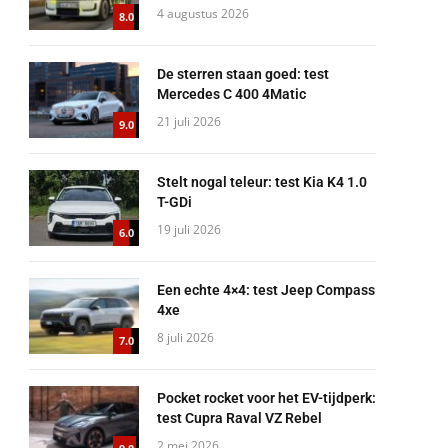
4 augustus 2026
8.0
De sterren staan goed: test
Mercedes C 400 4Matic
21 juli 2026
9.0
Stelt nogal teleur: test Kia K4 1.0
T-GDi
19 juli 2026
6.0
Een echte 4×4: test Jeep Compass
4xe
8 juli 2026
7.0
Pocket rocket voor het EV-tijdperk:
test Cupra Raval VZ Rebel
2 mei 2026