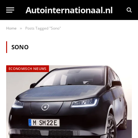
Autointernationaal.nl
Home
Posts Tagged "Sono"
»
SONO
ECONOMISCH NIEUWS