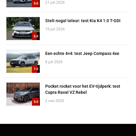
21 juli 2026
9.0
Stelt nogal teleur: test Kia K4 1.0 T-GDi
19 juli 2026
6.0
Een echte 4×4: test Jeep Compass 4xe
8 juli 2026
7.0
Pocket rocket voor het EV-tijdperk: test
Cupra Raval VZ Rebel
2 mei 2026
9.0