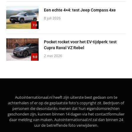
Een echte 4×4: test Jeep Compass 4xe
8 juli 2026
7.0
Pocket rocket voor het EV-tijdperk: test
Cupra Raval VZ Rebel
2 mei 2026
9.0
Autointernationaal.nl heeft zijn uiterste best gedaan om te
achterhalen of er op de geplaatste foto's copyright zit. Bedrijven of
personen die desondanks menen dat hun eigendomsrechten
geschonden zijn, kunnen binnen 14 dagen via het contactformulier
daar melding van maken. Autointernationaal.nl zal dan binnen 24
uur de betreffende foto verwijderen.