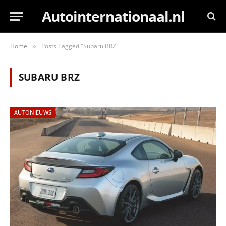
Autointernationaal.nl
Home
Posts Tagged "Subaru BRZ"
»
SUBARU BRZ
AUTONIEUWS