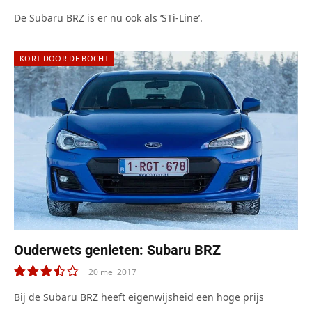
De Subaru BRZ is er nu ook als ‘STi-Line’.
KORT DOOR DE BOCHT
Ouderwets genieten: Subaru BRZ
20 mei 2017
7.0
Bij de Subaru BRZ heeft eigenwijsheid een hoge prijs