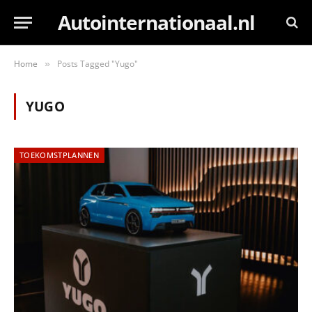
Autointernationaal.nl
Home
Posts Tagged "Yugo"
»
YUGO
TOEKOMSTPLANNEN