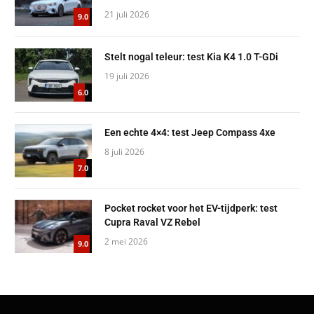
21 juli 2026
9.0
Stelt nogal teleur: test Kia K4 1.0 T-GDi
19 juli 2026
6.0
Een echte 4×4: test Jeep Compass 4xe
8 juli 2026
7.0
Pocket rocket voor het EV-tijdperk: test
Cupra Raval VZ Rebel
2 mei 2026
9.0