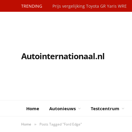
TRENDING
Prijs vergelijking Toyota GR Yaris WRE
Autointernationaal.nl
Home
Autonieuws
Testcentrum
Home
Posts Tagged "Ford Edge"
»