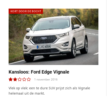
KORT DOOR DE BOCHT
Kansloos: Ford Edge Vignale
1 november 2016
4.0
Vlek op vlek: een te dure SUV prijst zich als Vignale
helemaal uit de markt.