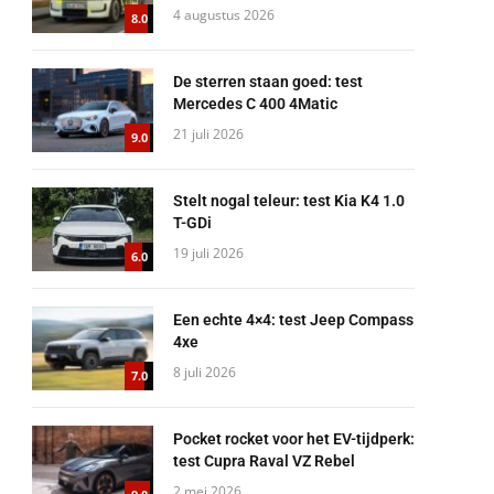
4 augustus 2026
8.0
De sterren staan goed: test
Mercedes C 400 4Matic
21 juli 2026
9.0
Stelt nogal teleur: test Kia K4 1.0
T-GDi
19 juli 2026
6.0
Een echte 4×4: test Jeep Compass
4xe
8 juli 2026
7.0
Pocket rocket voor het EV-tijdperk:
test Cupra Raval VZ Rebel
2 mei 2026