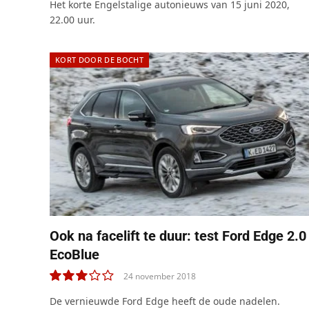
Het korte Engelstalige autonieuws van 15 juni 2020,
22.00 uur.
KORT DOOR DE BOCHT
Ook na facelift te duur: test Ford Edge 2.0
EcoBlue
24 november 2018
6.0
De vernieuwde Ford Edge heeft de oude nadelen.