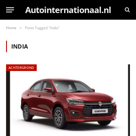
Autointernationaal.nl
Home
Posts Tagged "India"
»
INDIA
ACHTERGROND