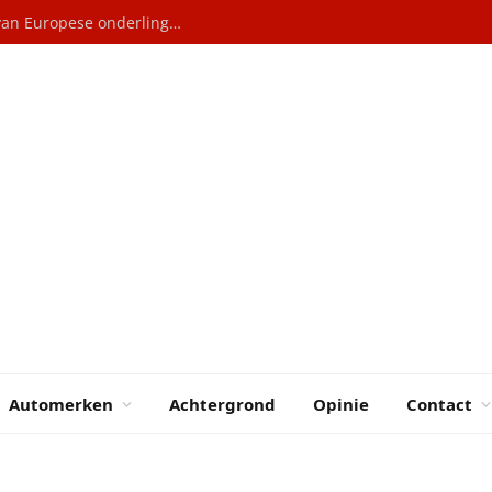
Elektrische auto’s: Hoe China profiteert van Europese onderlinge rivaliteit
Automerken
Achtergrond
Opinie
Contact