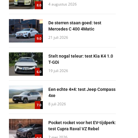
4 augustus 2026
8.0
De sterren staan goed: test
Mercedes C 400 4Matic
21 juli 2026
9.0
Stelt nogal teleur: test Kia K4 1.0
T-GDi
19 juli 2026
6.0
Een echte 4×4: test Jeep Compass
4xe
8 juli 2026
7.0
Pocket rocket voor het EV-tijdperk:
test Cupra Raval VZ Rebel
2 mei 2026