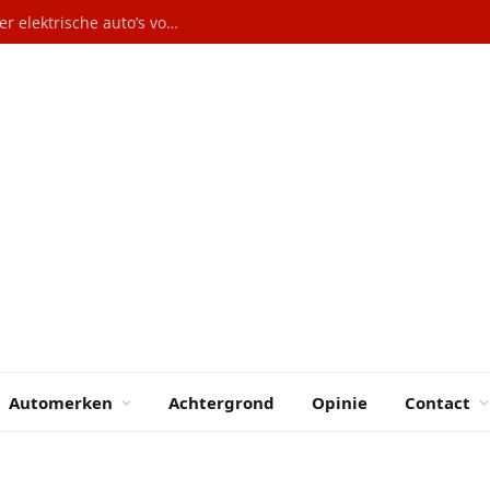
ESB: Maak benzine duurder en subsidieer elektrische auto’s voor lage inkomens
Automerken
Achtergrond
Opinie
Contact