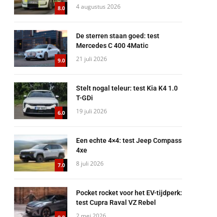
4 augustus 2026
8.0
De sterren staan goed: test
Mercedes C 400 4Matic
21 juli 2026
9.0
Stelt nogal teleur: test Kia K4 1.0
T-GDi
19 juli 2026
6.0
Een echte 4×4: test Jeep Compass
4xe
8 juli 2026
7.0
Pocket rocket voor het EV-tijdperk:
test Cupra Raval VZ Rebel
2 mei 2026