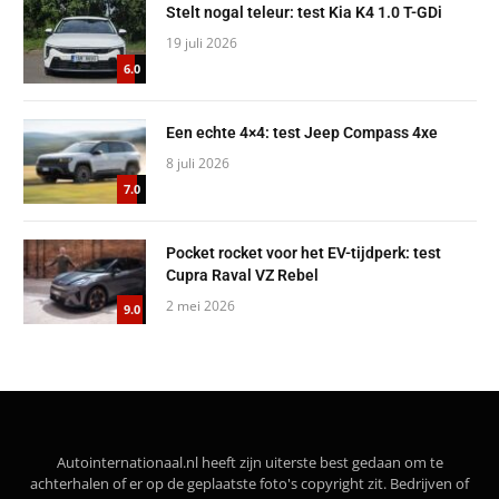
Stelt nogal teleur: test Kia K4 1.0 T-GDi
19 juli 2026
6.0
Een echte 4×4: test Jeep Compass 4xe
8 juli 2026
7.0
Pocket rocket voor het EV-tijdperk: test
Cupra Raval VZ Rebel
2 mei 2026
9.0
Autointernationaal.nl heeft zijn uiterste best gedaan om te
achterhalen of er op de geplaatste foto's copyright zit. Bedrijven of