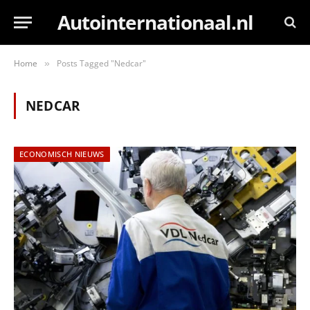
Autointernationaal.nl
Home
Posts Tagged "Nedcar"
»
NEDCAR
ECONOMISCH NIEUWS