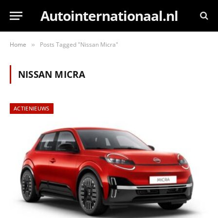
Autointernationaal.nl
Home
Posts Tagged "Nissan Micra"
»
NISSAN MICRA
ACTIENIEUWS