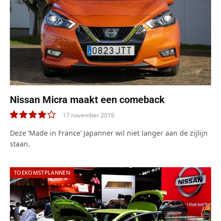
Nissan Micra maakt een comeback
17 november 2016
8.0
Deze ‘Made in France’ Japanner wil niet langer aan de zijlijn
staan.
TOEKOMSTPLANNEN