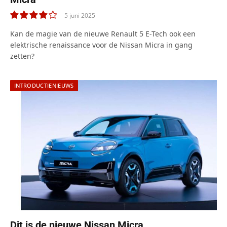
5 juni 2025
8.0
Kan de magie van de nieuwe Renault 5 E-Tech ook een
elektrische renaissance voor de Nissan Micra in gang
zetten?
INTRODUCTIENIEUWS
Dit is de nieuwe Nissan Micra