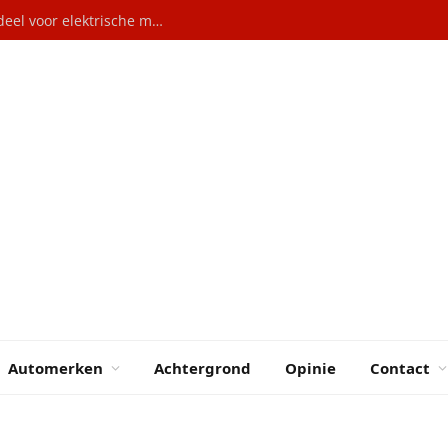
Autoverkopen Duitsland: 29% marktaandeel voor elektrische modellen
Automerken
Achtergrond
Opinie
Contact