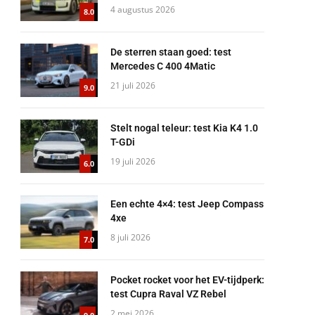
4 augustus 2026
8.0
De sterren staan goed: test
Mercedes C 400 4Matic
21 juli 2026
9.0
Stelt nogal teleur: test Kia K4 1.0
T-GDi
19 juli 2026
6.0
Een echte 4×4: test Jeep Compass
4xe
8 juli 2026
7.0
Pocket rocket voor het EV-tijdperk:
test Cupra Raval VZ Rebel
2 mei 2026