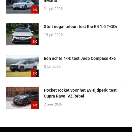
4Matic
21 juli 2026
9.0
Stelt nogal teleur: test Kia K4 1.0 T-GDi
19 juli 2026
6.0
Een echte 4×4: test Jeep Compass 4xe
8 juli 2026
7.0
Pocket rocket voor het EV-tijdperk: test
Cupra Raval VZ Rebel
2 mei 2026
9.0