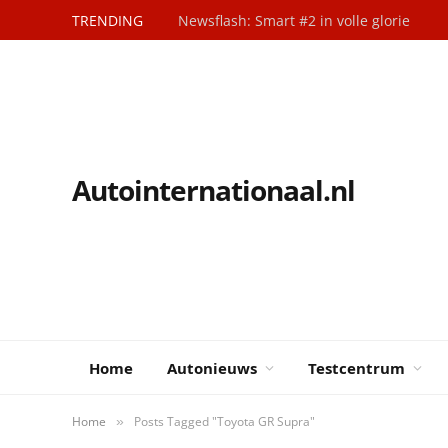
TRENDING
Newsflash: Smart #2 in volle glorie
Autointernationaal.nl
Home
Autonieuws
Testcentrum
Home
Posts Tagged "Toyota GR Supra"
»