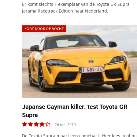
Er komt slechts 1 exemplaar van de Toyota GR Supra
Jarama Racetrack Edition naar Nederland.
KORT DOOR DE BOCHT
Japanse Cayman killer: test Toyota GR
Supra
26 mei 2019
8.0
De Toyota Supra maakt een comeback. Hier lees jij of hij