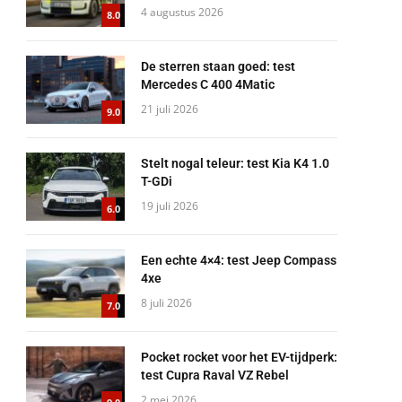
4 augustus 2026
8.0
De sterren staan goed: test
Mercedes C 400 4Matic
21 juli 2026
9.0
Stelt nogal teleur: test Kia K4 1.0
T-GDi
19 juli 2026
6.0
Een echte 4×4: test Jeep Compass
4xe
8 juli 2026
7.0
Pocket rocket voor het EV-tijdperk:
test Cupra Raval VZ Rebel
2 mei 2026