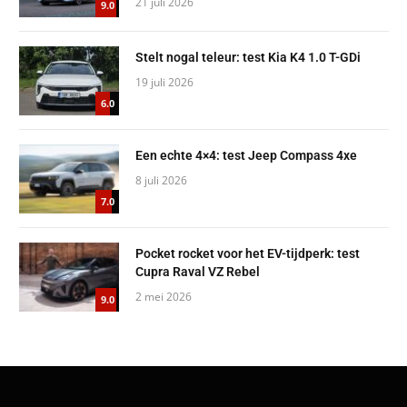
21 juli 2026
9.0
Stelt nogal teleur: test Kia K4 1.0 T-GDi
19 juli 2026
6.0
Een echte 4×4: test Jeep Compass 4xe
8 juli 2026
7.0
Pocket rocket voor het EV-tijdperk: test
Cupra Raval VZ Rebel
2 mei 2026
9.0