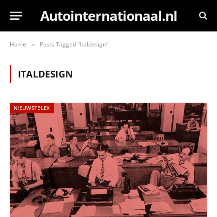
Autointernationaal.nl
Home
Posts Tagged "Italdesign"
»
ITALDESIGN
NIEUWSTELEX