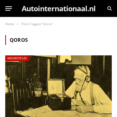
Autointernationaal.nl
Home
Posts Tagged "Qoros"
»
QOROS
NIEUWSTELEX