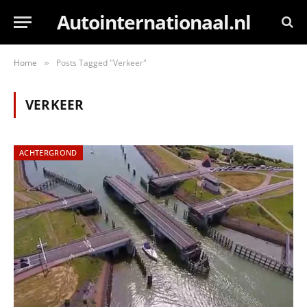
Autointernationaal.nl
Home
Posts Tagged "Verkeer"
»
VERKEER
ACHTERGROND