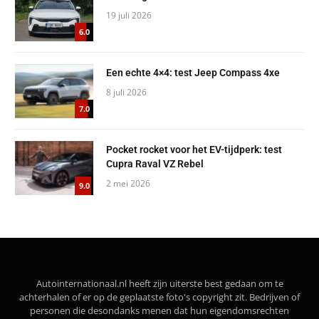
19 juli 2026
6.0
Een echte 4×4: test Jeep Compass 4xe
8 juli 2026
7.0
Pocket rocket voor het EV-tijdperk: test
Cupra Raval VZ Rebel
2 mei 2026
9.0
Autointernationaal.nl heeft zijn uiterste best gedaan om te
achterhalen of er op de geplaatste foto's copyright zit. Bedrijven of
personen die desondanks menen dat hun eigendomsrechten