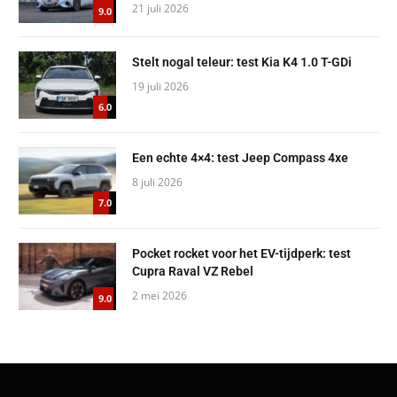
21 juli 2026
9.0
Stelt nogal teleur: test Kia K4 1.0 T-GDi
19 juli 2026
6.0
Een echte 4×4: test Jeep Compass 4xe
8 juli 2026
7.0
Pocket rocket voor het EV-tijdperk: test
Cupra Raval VZ Rebel
2 mei 2026
9.0