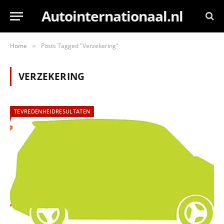
Autointernationaal.nl
Home
Posts Tagged "Verzekering"
»
VERZEKERING
TEVREDENHEIDRESULTATEN