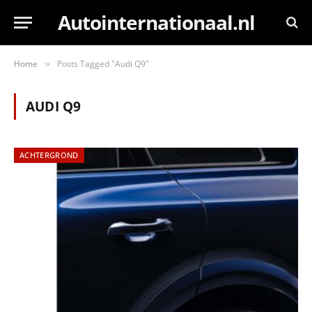
Autointernationaal.nl
Home
Posts Tagged "Audi Q9"
»
AUDI Q9
ACHTERGROND