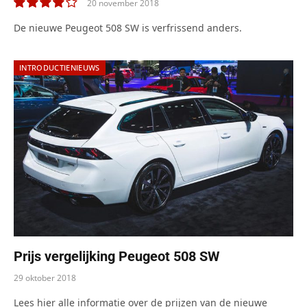
20 november 2018
8.0
De nieuwe Peugeot 508 SW is verfrissend anders.
INTRODUCTIENIEUWS
Prijs vergelijking Peugeot 508 SW
29 oktober 2018
Lees hier alle informatie over de prijzen van de nieuwe