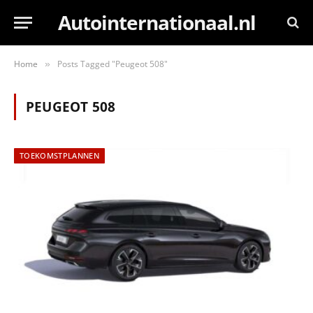
Autointernationaal.nl
Home
Posts Tagged "Peugeot 508"
»
PEUGEOT 508
TOEKOMSTPLANNEN