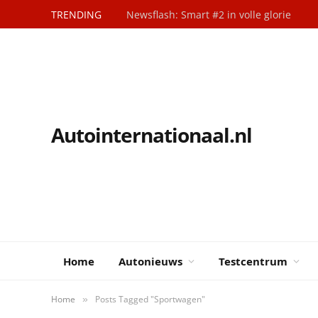
TRENDING
Newsflash: Smart #2 in volle glorie
Autointernationaal.nl
Home
Autonieuws
Testcentrum
Home
Posts Tagged "Sportwagen"
»