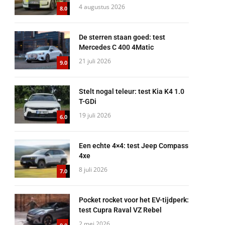
4 augustus 2026
8.0
De sterren staan goed: test
Mercedes C 400 4Matic
21 juli 2026
9.0
Stelt nogal teleur: test Kia K4 1.0
T-GDi
19 juli 2026
6.0
Een echte 4×4: test Jeep Compass
4xe
8 juli 2026
7.0
Pocket rocket voor het EV-tijdperk:
test Cupra Raval VZ Rebel
2 mei 2026