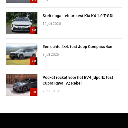
Stelt nogal teleur: test Kia K4 1.0 T-GDi
19 juli 2026
6.0
Een echte 4×4: test Jeep Compass 4xe
8 juli 2026
7.0
Pocket rocket voor het EV-tijdperk: test
Cupra Raval VZ Rebel
2 mei 2026
9.0