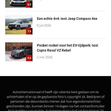
6.0
Een echte 4×4: test Jeep Compass 4xe
8 juli 2026
7.0
Pocket rocket voor het EV-tijdperk: test
Cupra Raval VZ Rebel
2 mei 2026
9.0
Autointernationaal.nl heeft zijn uiterste best gedaan om te
achterhalen of er op de geplaatste foto's copyright zit. Bedrijven of
personen die desondanks menen dat hun eigendomsrechten
geschonden zijn, kunnen binnen 14 dagen via het contactformulier
daar melding van maken. Autointernationaal.nl zal dan binnen 24