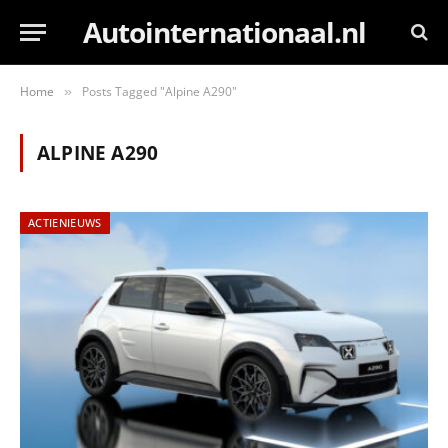
Autointernationaal.nl
Home
Posts Tagged "Alpine A290"
»
ALPINE A290
ACTIENIEUWS