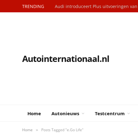
TRENDING
Audi introduceert Plus uitvoeringen va
Autointernationaal.nl
Home
Autonieuws
Testcentrum
Home
Posts Tagged "e.Go Life"
»