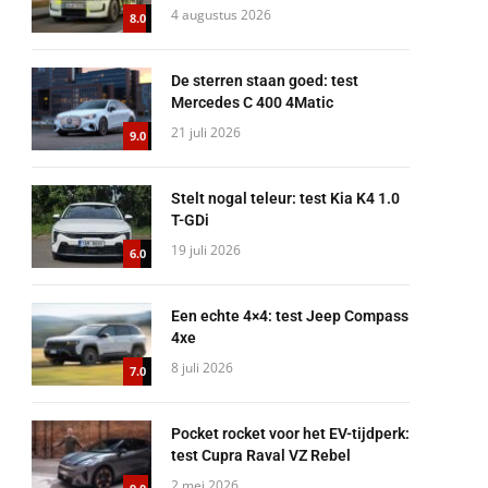
4 augustus 2026
8.0
De sterren staan goed: test
Mercedes C 400 4Matic
21 juli 2026
9.0
Stelt nogal teleur: test Kia K4 1.0
T-GDi
19 juli 2026
6.0
Een echte 4×4: test Jeep Compass
4xe
8 juli 2026
7.0
Pocket rocket voor het EV-tijdperk:
test Cupra Raval VZ Rebel
2 mei 2026