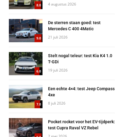
4 augustus 2026
8.0
De sterren staan goed: test
Mercedes C 400 4Matic
21 juli 2026
9.0
Stelt nogal teleur: test Kia K4 1.0
T-GDi
19 juli 2026
6.0
Een echte 4×4: test Jeep Compass
4xe
8 juli 2026
7.0
Pocket rocket voor het EV-tijdperk:
test Cupra Raval VZ Rebel
2 mei 2026