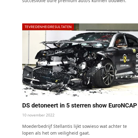
succesvolle dure premium auto’s kunnen bouwen.
TEVREDENHEIDRESULTATEN
DS detoneert in 5 sterren show EuroNCAP
10 november 2022
Moederbedrijf Stellantis lijkt sowieso wat achter te
lopen als het om veiligheid gaat.