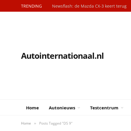
TRENDING
Newsflash: de Mazda CX-3 keert terug
Autointernationaal.nl
Home
Autonieuws
Testcentrum
Home
Posts Tagged "DS 9"
»