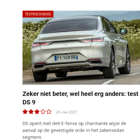
TESTRECENSIES
Zeker niet beter, wel heel erg anders: test
DS 9
26 mei 2021
6.0
DS opent met de9 E-Tense op charmante wijze de
aanval op de gevestigde orde in het zakensedan
segment.