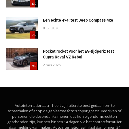
6.0
Een echte 4×4: test Jeep Compass 4xe
8 juli 2026
7.0
Pocket rocket voor het EV-tijdperk: test
Cupra Raval VZ Rebel
2 mei 2026
9.0
Autointernationaal.nl heeft zijn uiterste best gedaan om te
achterhalen of er op de geplaatste foto's copyright zit. Bedrijven of
personen die desondanks menen dat hun eigendomsrechten
geschonden zijn, kunnen binnen 14 dagen via het contactformulier
daar melding van maken. Autointernationaal.nl zal dan binnen 24