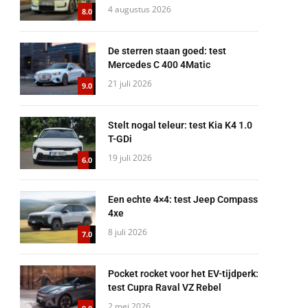
4 augustus 2026
8.0
De sterren staan goed: test
Mercedes C 400 4Matic
21 juli 2026
9.0
Stelt nogal teleur: test Kia K4 1.0
T-GDi
19 juli 2026
6.0
Een echte 4×4: test Jeep Compass
4xe
8 juli 2026
7.0
Pocket rocket voor het EV-tijdperk:
test Cupra Raval VZ Rebel
2 mei 2026