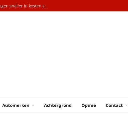
Grootste aandeelhouder eist dat Volkswagen sneller in kosten snijdt
Automerken
Achtergrond
Opinie
Contact