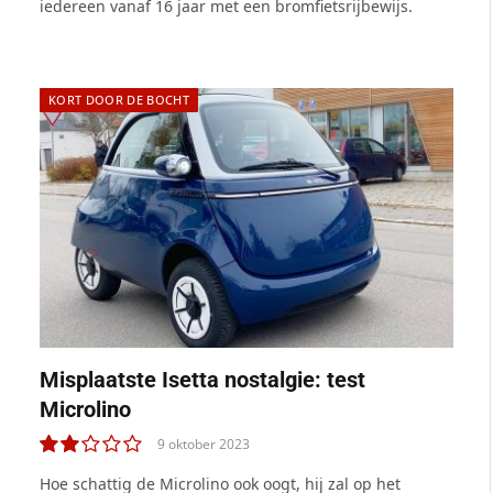
iedereen vanaf 16 jaar met een bromfietsrijbewijs.
KORT DOOR DE BOCHT
Misplaatste Isetta nostalgie: test
Microlino
9 oktober 2023
4.0
Hoe schattig de Microlino ook oogt, hij zal op het