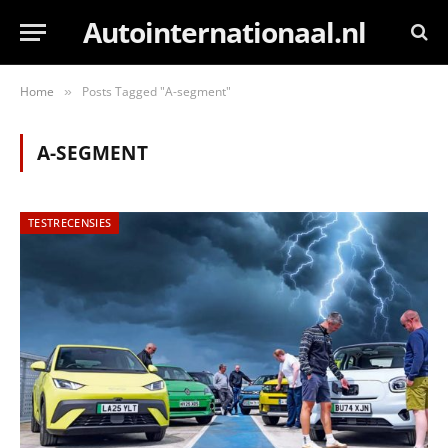
Autointernationaal.nl
Home
Posts Tagged "A-segment"
»
A-SEGMENT
TESTRECENSIES