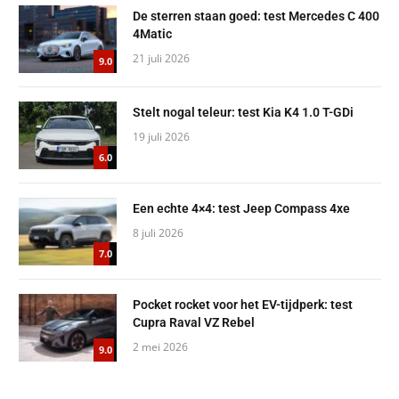
De sterren staan goed: test Mercedes C 400
4Matic
21 juli 2026
9.0
Stelt nogal teleur: test Kia K4 1.0 T-GDi
19 juli 2026
6.0
Een echte 4×4: test Jeep Compass 4xe
8 juli 2026
7.0
Pocket rocket voor het EV-tijdperk: test
Cupra Raval VZ Rebel
2 mei 2026
9.0