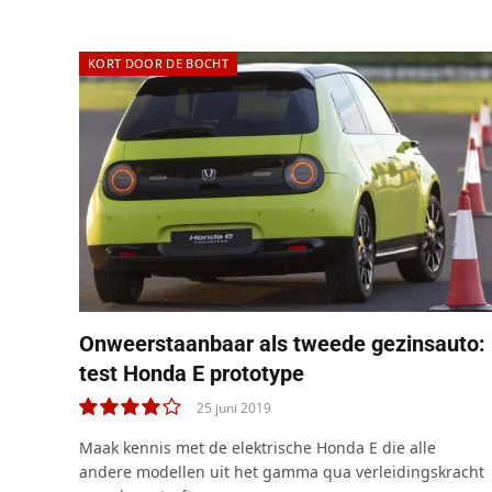
KORT DOOR DE BOCHT
Onweerstaanbaar als tweede gezinsauto:
test Honda E prototype
25 juni 2019
8.0
Maak kennis met de elektrische Honda E die alle
andere modellen uit het gamma qua verleidingskracht