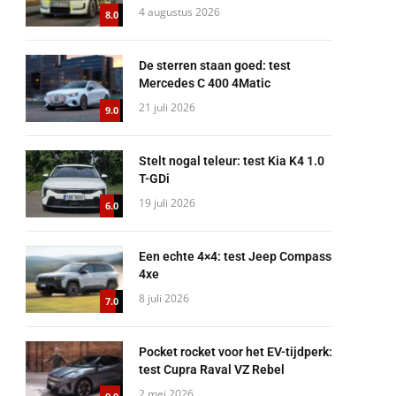
4 augustus 2026
8.0
De sterren staan goed: test
Mercedes C 400 4Matic
21 juli 2026
9.0
Stelt nogal teleur: test Kia K4 1.0
T-GDi
19 juli 2026
6.0
Een echte 4×4: test Jeep Compass
4xe
8 juli 2026
7.0
Pocket rocket voor het EV-tijdperk:
test Cupra Raval VZ Rebel
2 mei 2026