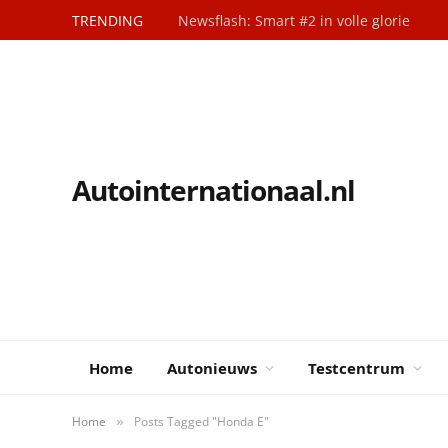
TRENDING
Newsflash: Smart #2 in volle glorie
Autointernationaal.nl
Home
Autonieuws
Testcentrum
Home
Posts Tagged "Honda E"
»