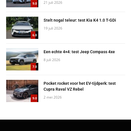
21 juli 2026
9.0
Stelt nogal teleur: test Kia K4 1.0 T-GDi
19 juli 2026
6.0
Een echte 4×4: test Jeep Compass 4xe
8 juli 2026
7.0
Pocket rocket voor het EV-tijdperk: test
Cupra Raval VZ Rebel
2 mei 2026
9.0