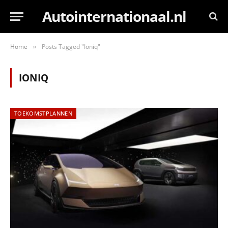
Autointernationaal.nl
Home
Posts Tagged "Ioniq"
»
IONIQ
TOEKOMSTPLANNEN