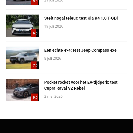
21 juli 2026
9.0
Stelt nogal teleur: test Kia K4 1.0 T-GDi
19 juli 2026
6.0
Een echte 4×4: test Jeep Compass 4xe
8 juli 2026
7.0
Pocket rocket voor het EV-tijdperk: test
Cupra Raval VZ Rebel
2 mei 2026
9.0