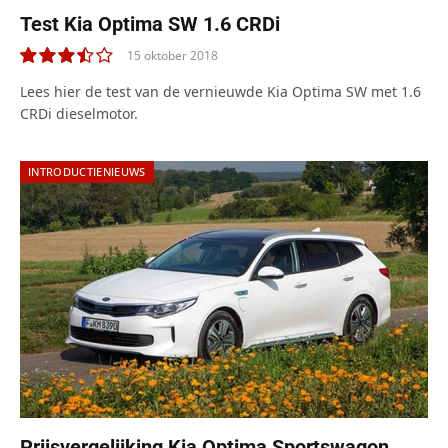
Test Kia Optima SW 1.6 CRDi
15 oktober 2018
7.0
Lees hier de test van de vernieuwde Kia Optima SW met 1.6
CRDi dieselmotor.
INTRODUCTIENIEUWS
Prijsvergelijking Kia Optima Sportswagon