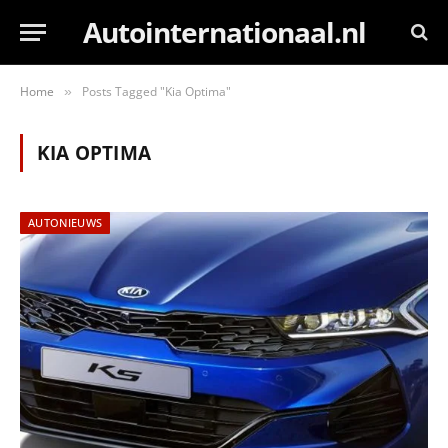
Autointernationaal.nl
Home
Posts Tagged "Kia Optima"
»
KIA OPTIMA
AUTONIEUWS