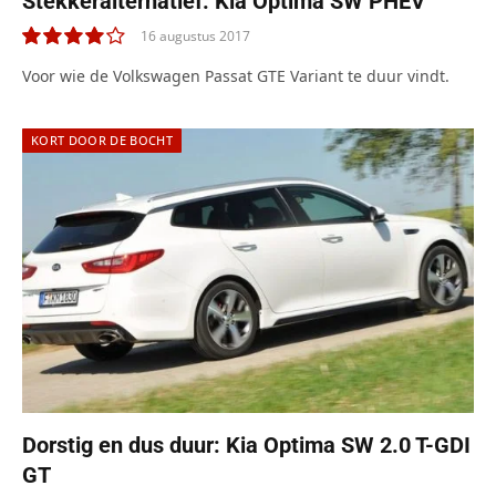
Stekkeralternatief: Kia Optima SW PHEV
16 augustus 2017
8.0
Voor wie de Volkswagen Passat GTE Variant te duur vindt.
KORT DOOR DE BOCHT
Dorstig en dus duur: Kia Optima SW 2.0 T-GDI
GT