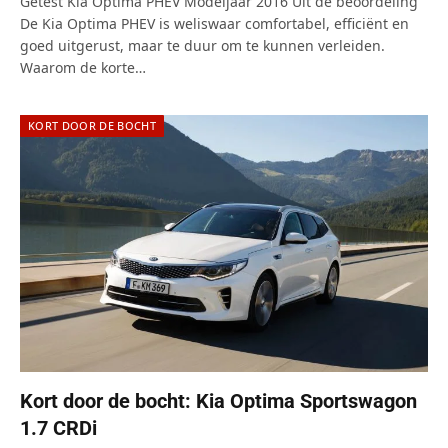
6.0
Getest Kia Optima PHEV Modeljaar 2016 Uit de beoordeling
De Kia Optima PHEV is weliswaar comfortabel, efficiënt en
goed uitgerust, maar te duur om te kunnen verleiden.
Waarom de korte…
KORT DOOR DE BOCHT
Kort door de bocht: Kia Optima Sportswagon
1.7 CRDi