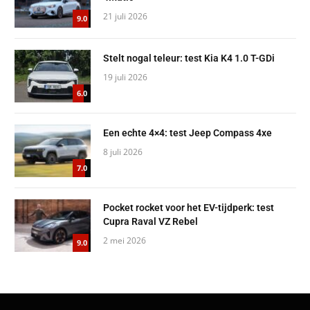
21 juli 2026
9.0
Stelt nogal teleur: test Kia K4 1.0 T-GDi
19 juli 2026
6.0
Een echte 4×4: test Jeep Compass 4xe
8 juli 2026
7.0
Pocket rocket voor het EV-tijdperk: test
Cupra Raval VZ Rebel
2 mei 2026
9.0