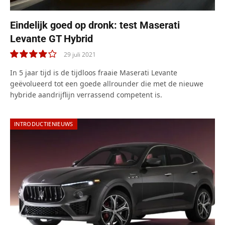
Eindelijk goed op dronk: test Maserati
Levante GT Hybrid
29 juli 2021
8.0
In 5 jaar tijd is de tijdloos fraaie Maserati Levante
geëvolueerd tot een goede allrounder die met de nieuwe
hybride aandrijflijn verrassend competent is.
INTRODUCTIENIEUWS