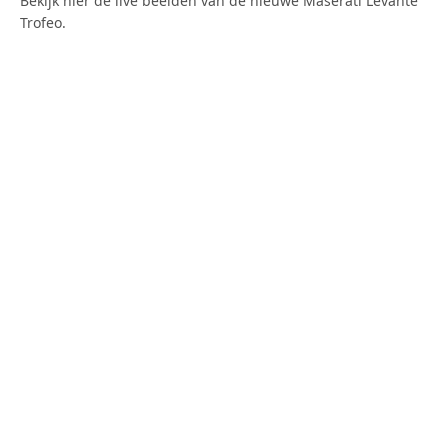
Bekijk hier de live beelden van de nieuwe Maserati Levante
Trofeo.