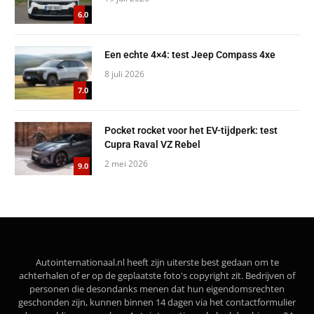
6.0
Een echte 4×4: test Jeep Compass 4xe
8 juli 2026
7.0
Pocket rocket voor het EV-tijdperk: test
Cupra Raval VZ Rebel
2 mei 2026
9.0
Autointernationaal.nl heeft zijn uiterste best gedaan om te
achterhalen of er op de geplaatste foto's copyright zit. Bedrijven of
personen die desondanks menen dat hun eigendomsrechten
geschonden zijn, kunnen binnen 14 dagen via het contactformulier