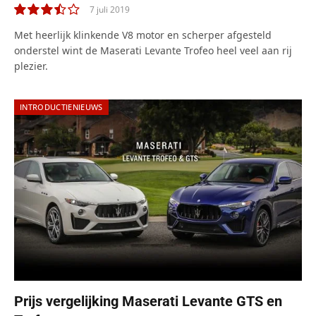
7 juli 2019
7.0
Met heerlijk klinkende V8 motor en scherper afgesteld
onderstel wint de Maserati Levante Trofeo heel veel aan rij
plezier.
INTRODUCTIENIEUWS
Prijs vergelijking Maserati Levante GTS en