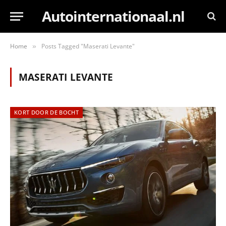
Autointernationaal.nl
Home
Posts Tagged "Maserati Levante"
»
MASERATI LEVANTE
KORT DOOR DE BOCHT