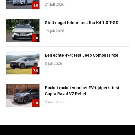
21 juli 2026
9.0
Stelt nogal teleur: test Kia K4 1.0 T-GDi
19 juli 2026
6.0
Een echte 4×4: test Jeep Compass 4xe
8 juli 2026
7.0
Pocket rocket voor het EV-tijdperk: test
Cupra Raval VZ Rebel
2 mei 2026
9.0