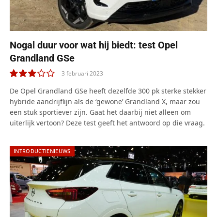
Nogal duur voor wat hij biedt: test Opel
Grandland GSe
3 februari 2023
6.0
De Opel Grandland GSe heeft dezelfde 300 pk sterke stekker
hybride aandrijflijn als de ‘gewone’ Grandland X, maar zou
een stuk sportiever zijn. Gaat het daarbij niet alleen om
uiterlijk vertoon? Deze test geeft het antwoord op die vraag.
INTRODUCTIENIEUWS