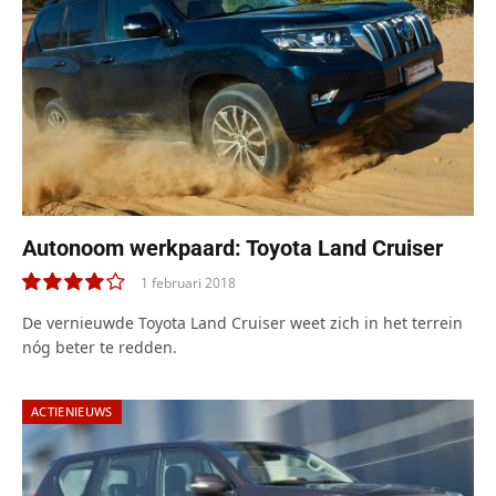
Autonoom werkpaard: Toyota Land Cruiser
1 februari 2018
8.0
De vernieuwde Toyota Land Cruiser weet zich in het terrein
nóg beter te redden.
ACTIENIEUWS