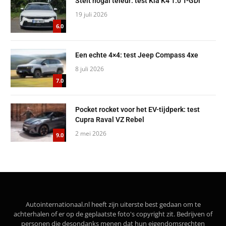
Stelt nogal teleur: test Kia K4 1.0 T-GDi
19 juli 2026
6.0
Een echte 4×4: test Jeep Compass 4xe
8 juli 2026
7.0
Pocket rocket voor het EV-tijdperk: test
Cupra Raval VZ Rebel
2 mei 2026
9.0
Autointernationaal.nl heeft zijn uiterste best gedaan om te
achterhalen of er op de geplaatste foto's copyright zit. Bedrijven of
personen die desondanks menen dat hun eigendomsrechten