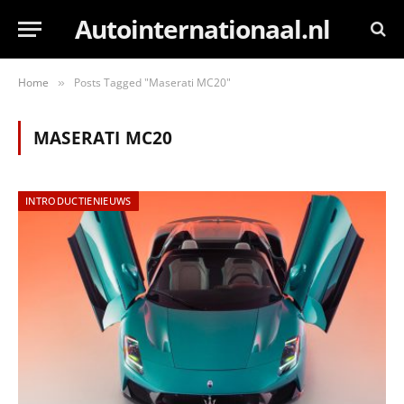
Autointernationaal.nl
Home
Posts Tagged "Maserati MC20"
»
MASERATI MC20
INTRODUCTIENIEUWS