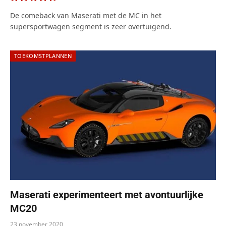
9.0
De comeback van Maserati met de MC in het
supersportwagen segment is zeer overtuigend.
TOEKOMSTPLANNEN
Maserati experimenteert met avontuurlijke
MC20
23 november 2020