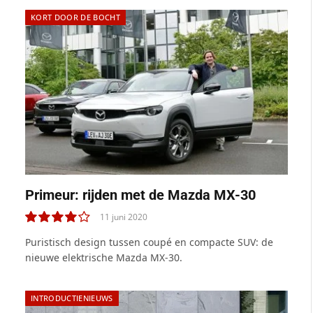
KORT DOOR DE BOCHT
Primeur: rijden met de Mazda MX-30
11 juni 2020
8.0
Puristisch design tussen coupé en compacte SUV: de
nieuwe elektrische Mazda MX-30.
INTRODUCTIENIEUWS