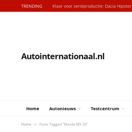
TRENDING
Klaar voor serieproductie: Dacia Hipster
Autointernationaal.nl
Home
Autonieuws
Testcentrum
Home
Posts Tagged "Mazda MX-30"
»