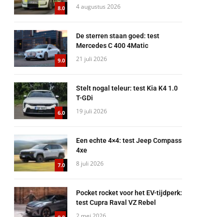
4 augustus 2026
8.0
De sterren staan goed: test
Mercedes C 400 4Matic
21 juli 2026
9.0
Stelt nogal teleur: test Kia K4 1.0
T-GDi
19 juli 2026
6.0
Een echte 4×4: test Jeep Compass
4xe
8 juli 2026
7.0
Pocket rocket voor het EV-tijdperk:
test Cupra Raval VZ Rebel
2 mei 2026