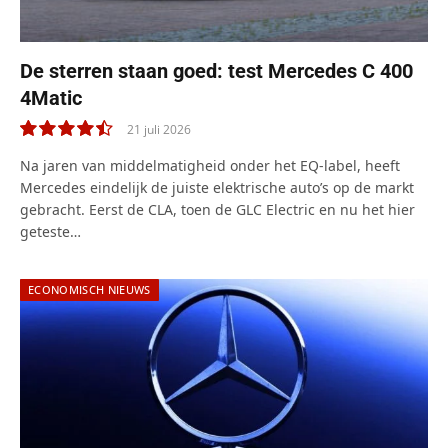
De sterren staan goed: test Mercedes C 400
4Matic
21 juli 2026
9.0
Na jaren van middelmatigheid onder het EQ-label, heeft
Mercedes eindelijk de juiste elektrische auto’s op de markt
gebracht. Eerst de CLA, toen de GLC Electric en nu het hier
geteste…
ECONOMISCH NIEUWS