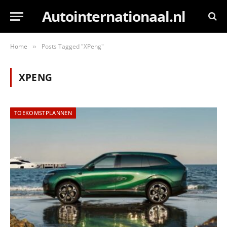
Autointernationaal.nl
Home
Posts Tagged "XPeng"
»
XPENG
TOEKOMSTPLANNEN