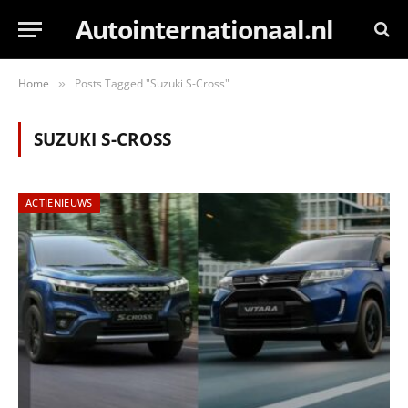
Autointernationaal.nl
Home
Posts Tagged "Suzuki S-Cross"
»
SUZUKI S-CROSS
ACTIENIEUWS