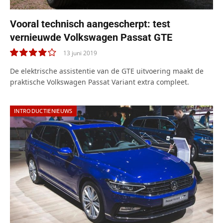
Vooral technisch aangescherpt: test
vernieuwde Volkswagen Passat GTE
13 juni 2019
8.0
De elektrische assistentie van de GTE uitvoering maakt de
praktische Volkswagen Passat Variant extra compleet.
INTRODUCTIENIEUWS