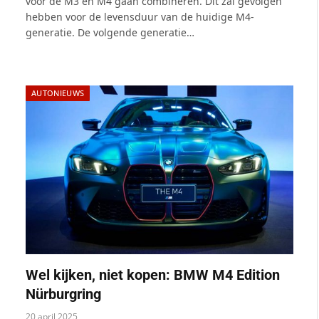
voor de M3 en M4 gaan combineren. Dit zal gevolgen
hebben voor de levensduur van de huidige M4-
generatie. De volgende generatie…
AUTONIEUWS
Wel kijken, niet kopen: BMW M4 Edition
Nürburgring
20 april 2025