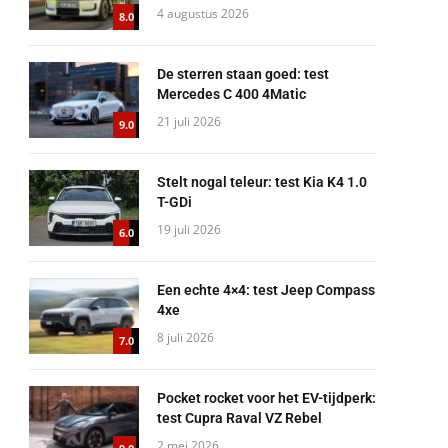
4 augustus 2026
8.0
De sterren staan goed: test
Mercedes C 400 4Matic
21 juli 2026
9.0
Stelt nogal teleur: test Kia K4 1.0
T-GDi
19 juli 2026
6.0
Een echte 4×4: test Jeep Compass
4xe
8 juli 2026
7.0
Pocket rocket voor het EV-tijdperk:
test Cupra Raval VZ Rebel
2 mei 2026