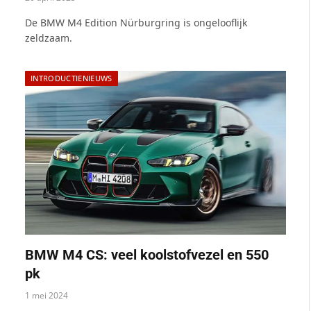
De BMW M4 Edition Nürburgring is ongelooflijk
zeldzaam.
INTRODUCTIENIEUWS
BMW M4 CS: veel koolstofvezel en 550
pk
1 mei 2024