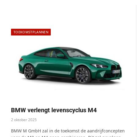
TOEKOMSTPLANNEN
BMW verlengt levenscyclus M4
2 oktober 2025
BMW M GmbH zal in de toekomst de aandrijfconcepten