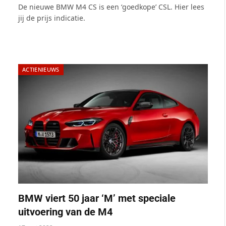
De nieuwe BMW M4 CS is een ‘goedkope’ CSL. Hier lees
jij de prijs indicatie.
ACTIENIEUWS
BMW viert 50 jaar ‘M’ met speciale
uitvoering van de M4