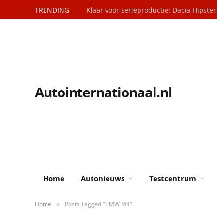
TRENDING
Klaar voor serieproductie: Dacia Hipster
Autointernationaal.nl
Home
Autonieuws
Testcentrum
Home
Posts Tagged "BMW M4"
»