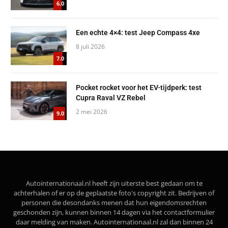
6.0
Een echte 4×4: test Jeep Compass 4xe
8 juli 2026
7.0
Pocket rocket voor het EV-tijdperk: test
Cupra Raval VZ Rebel
2 mei 2026
9.0
Autointernationaal.nl heeft zijn uiterste best gedaan om te
achterhalen of er op de geplaatste foto's copyright zit. Bedrijven of
personen die desondanks menen dat hun eigendomsrechten
geschonden zijn, kunnen binnen 14 dagen via het contactformulier
daar melding van maken. Autointernationaal.nl zal dan binnen 24