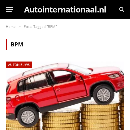
Autointernationaal.nl
Home
Posts Tagged "BPM"
»
BPM
AUTONIEUWS