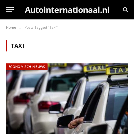
Autointernationaal.nl
Home
Posts Tagged "Taxi"
»
TAXI
ECONOMISCH NIEUWS