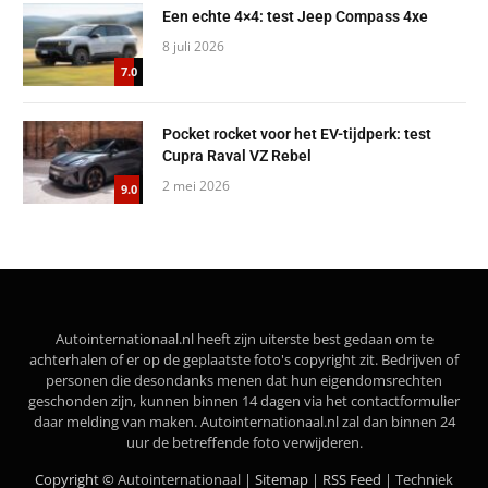
Een echte 4×4: test Jeep Compass 4xe
8 juli 2026
7.0
Pocket rocket voor het EV-tijdperk: test
Cupra Raval VZ Rebel
2 mei 2026
9.0
Autointernationaal.nl heeft zijn uiterste best gedaan om te
achterhalen of er op de geplaatste foto's copyright zit. Bedrijven of
personen die desondanks menen dat hun eigendomsrechten
geschonden zijn, kunnen binnen 14 dagen via het contactformulier
daar melding van maken. Autointernationaal.nl zal dan binnen 24
uur de betreffende foto verwijderen.
Copyright ©
Autointernationaal |
Sitemap
|
RSS Feed
| Techniek