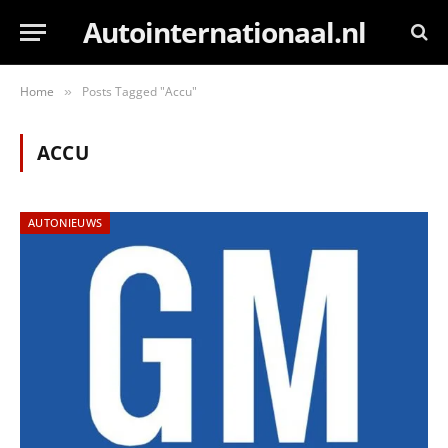
Autointernationaal.nl
Home
Posts Tagged "Accu"
»
ACCU
AUTONIEUWS